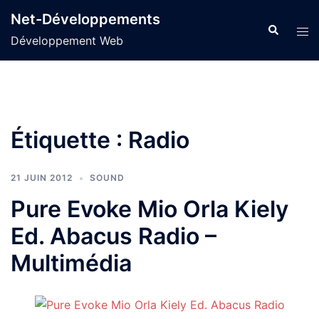
Aller
Net-Développements
au
Recherche
Tog
Développement Web
contenu
men
Étiquette :
Radio
21 JUIN 2012
SOUND
Pure Evoke Mio Orla Kiely
Ed. Abacus Radio –
Multimédia