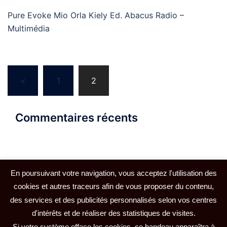
Pure Evoke Mio Orla Kiely Ed. Abacus Radio –
Multimédia
Navigation
<
1
2
des
articles
Commentaires récents
En poursuivant votre navigation, vous acceptez l'utilisation des
cookies et autres traceurs afin de vous proposer du contenu,
des services et des publicités personnalisés selon vos centres
d'intérêts et de réaliser des statistiques de visites.
© 2026 Net-Développements. Fièrement propulsé par
Si votre système efface les cookies, ce bandeau apparaîtra à